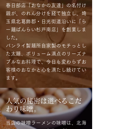
春日部店「おなかの友達」の名付け
親が、のれん分けを経て独立し、埼
玉県北葛飾郡・日光街道沿いに「ら
ー麺ばんらい杉戸南店」を創業しま
した。
バンライ製麺所自家製のモチっとし
た太麺、ボリューム満点のリーズナ
ブルなお料理で、今日も変わらずお
客様のおなかと心を満たし続けてい
ます。
人気の秘密は選べるこだ
わり味
噌
。
当店の味噌ラーメンの味噌は、北海