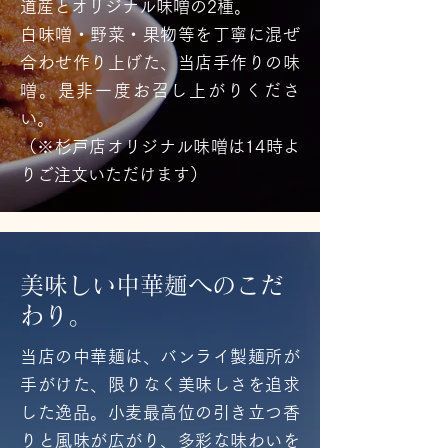
道産とオリジナル味噌の2種。
白味噌・野菜・果物等を丁寧に混ぜ
合わせ作り上げた、当店手作りの味
噌。是非一度お召し上がりくださ
い。
（※杉戸店オリジナル味噌は14時よ
りご注文いただけます）
美味しい中華麺へのこだ
わり。
当店の中華麺は、バンライ製麺所が
手がけた、限りなく美味しさを追求
した逸品。小麦最高位の引き立つ香
りと風味が広がり、多彩な味わいを